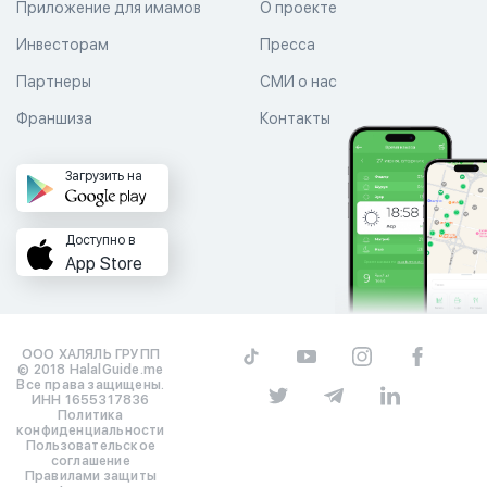
Приложение для имамов
О проекте
Инвесторам
Пресса
Партнеры
СМИ о нас
Франшиза
Контакты
Загрузить на
Доступно в
App Store
ООО ХАЛЯЛЬ ГРУПП
© 2018 HalalGuide.me
Все права защищены.
ИНН 1655317836
Политика
конфиденциальности
Пользовательское
соглашение
Правилами защиты