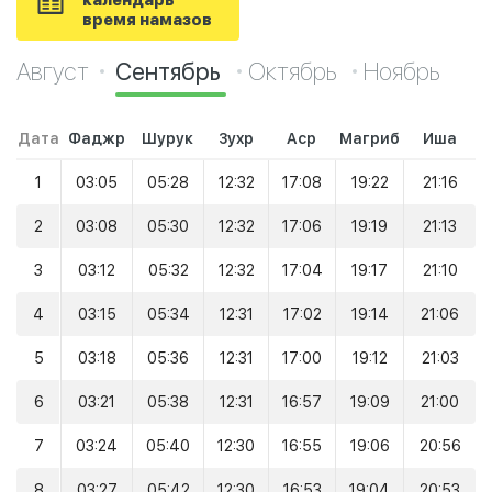
календарь
время намазов
Август
Сентябрь
Октябрь
Ноябрь
Дата
Фаджр
Шурук
Зухр
Аср
Магриб
Иша
1
03:05
05:28
12:32
17:08
19:22
21:16
2
03:08
05:30
12:32
17:06
19:19
21:13
3
03:12
05:32
12:32
17:04
19:17
21:10
4
03:15
05:34
12:31
17:02
19:14
21:06
5
03:18
05:36
12:31
17:00
19:12
21:03
6
03:21
05:38
12:31
16:57
19:09
21:00
7
03:24
05:40
12:30
16:55
19:06
20:56
8
03:27
05:42
12:30
16:53
19:04
20:53