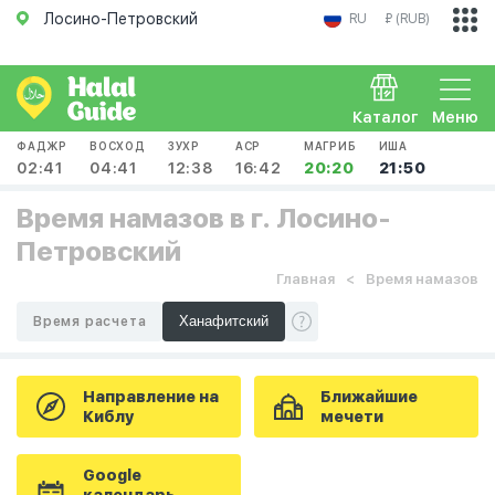
Лосино-Петровский
RU
₽ (RUB)
Каталог
Меню
ФАДЖР
ВОСХОД
ЗУХР
АСР
МАГРИБ
ИША
02:41
04:41
12:38
16:42
20:20
21:50
Время намазов в г. Лосино-
Петровский
Главная
Время намазов
Время расчета
Направление на
Ближайшие
Киблу
мечети
Google