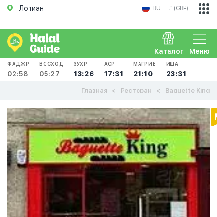
Лотиан
RU
£ (GBP)
Каталог
Меню
ФАДЖР
ВОСХОД
ЗУХР
АСР
МАГРИБ
ИША
02:58
05:27
13:26
17:31
21:10
23:31
Главная
Ресторан
Baguette King