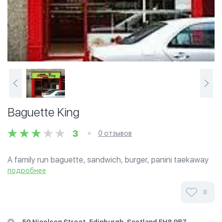
Baguette King
3
0 отзывов
A family run baguette, sandwich, burger, panini taekaway
and some seats for dining in. Open Weekdays 8am-7pm;
подробнее
Sat 9am-6pm; Sun 10am-5pm.
0