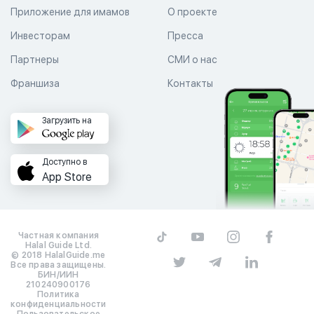
Приложение для имамов
О проекте
Инвесторам
Пресса
Партнеры
СМИ о нас
Франшиза
Контакты
Загрузить на
Доступно в
App Store
Частная компания
Halal Guide Ltd.
© 2018 HalalGuide.me
Все права защищены.
БИН/ИИН
210240900176
Политика
конфиденциальности