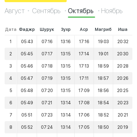
Август
Сентябрь
Октябрь
Ноябрь
Дата
Фаджр
Шурук
Зухр
Аср
Магриб
Иша
1
05:43
07:16
13:16
17:16
19:03
20:32
2
05:45
07:17
13:15
17:14
19:01
20:30
3
05:46
07:18
13:15
17:13
18:59
20:28
4
05:47
07:19
13:15
17:11
18:57
20:26
5
05:48
07:20
13:15
17:09
18:56
20:25
6
05:49
07:21
13:14
17:08
18:54
20:23
7
05:51
07:23
13:14
17:06
18:52
20:21
8
05:52
07:24
13:14
17:05
18:50
20:19