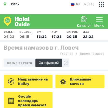
Ловеч
RU
$ (USD)
Каталог
Меню
ФАДЖР
ВОСХОД
ЗУХР
АСР
МАГРИБ
ИША
04:23
06:15
13:32
17:23
20:35
22:22
Время намазов в г. Ловеч
Главная
Время намазов
Время расчета
Направление на
Ближайшие
Киблу
мечети
Google
календарь
время намазов