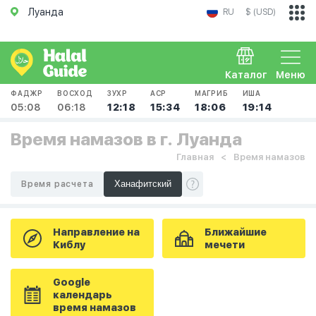
Луанда
RU
$ (USD)
Каталог
Меню
ФАДЖР
ВОСХОД
ЗУХР
АСР
МАГРИБ
ИША
05:08
06:18
12:18
15:34
18:06
19:14
Время намазов в г. Луанда
Главная
Время намазов
Время расчета
Направление на
Ближайшие
Киблу
мечети
Google
календарь
время намазов