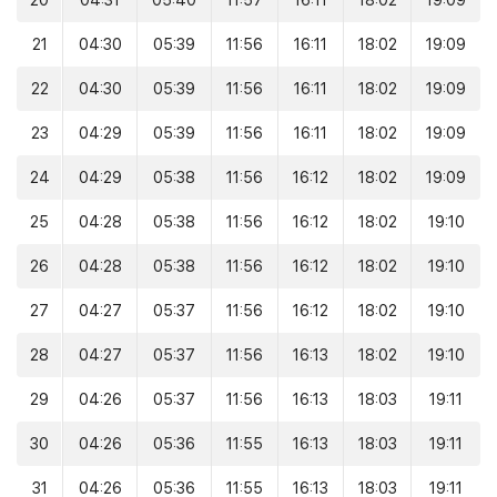
20
04:31
05:40
11:57
16:11
18:02
19:09
21
04:30
05:39
11:56
16:11
18:02
19:09
22
04:30
05:39
11:56
16:11
18:02
19:09
23
04:29
05:39
11:56
16:11
18:02
19:09
24
04:29
05:38
11:56
16:12
18:02
19:09
25
04:28
05:38
11:56
16:12
18:02
19:10
26
04:28
05:38
11:56
16:12
18:02
19:10
27
04:27
05:37
11:56
16:12
18:02
19:10
28
04:27
05:37
11:56
16:13
18:02
19:10
29
04:26
05:37
11:56
16:13
18:03
19:11
30
04:26
05:36
11:55
16:13
18:03
19:11
31
04:26
05:36
11:55
16:13
18:03
19:11