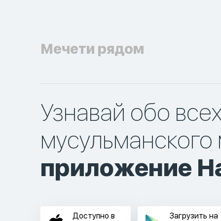
Мечети рядом
Узнавай обо все
мусульманского 
приложение Ha
Доступно в
Загрузить на