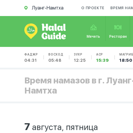
Луанг-Намтха
О ПРОЕКТЕ
ВРЕМЯ НА
Мечеть
Ресторан
ФАДЖР
ВОСХОД
ЗУХР
АСР
МАГРИ
04:31
05:48
12:25
15:39
18:50
Время намазов в г. Луанг
Намтха
7
августа, пятница