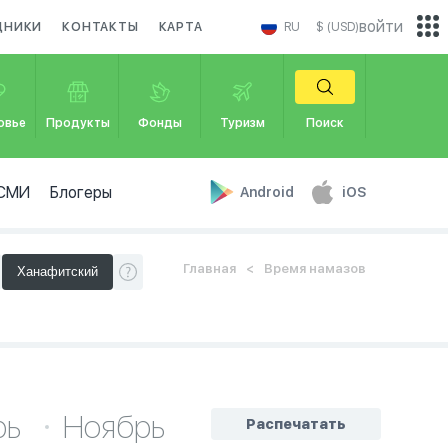
войти
ДНИКИ
КОНТАКТЫ
КАРТА
RU
$ (USD)
овье
Продукты
Фонды
Туризм
Поиск
СМИ
Блогеры
Android
iOS
Главная
Время намазов
рь
Ноябрь
Распечатать