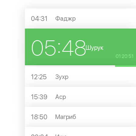
04:31
Фаджр
05:48
Шурук
01:20:51
12:25
Зухр
15:39
Аср
18:50
Магриб