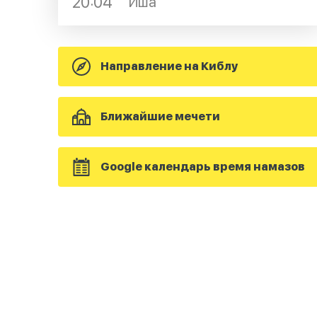
20:04
Иша
Направление на Киблу
Ближайшие мечети
Google календарь время намазов