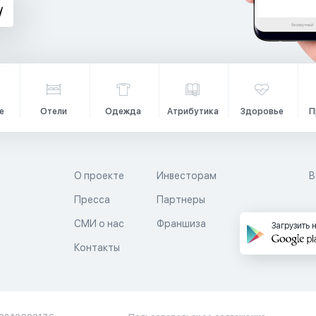
е
Отели
Одежда
Атрибутика
Здоровье
П
О проекте
Инвесторам
В
Пресса
Партнеры
й
СМИ о нас
Франшиза
Загрузить 
Контакты