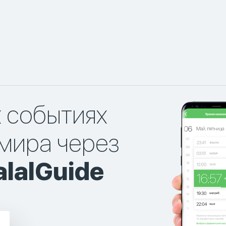
х событиях
мира через
lalGuide