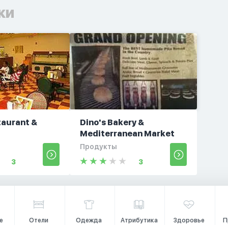
ки
taurant &
Dino's Bakery &
Mediterranean Market
Продукты
3
3
е
Отели
Одежда
Атрибутика
Здоровье
П