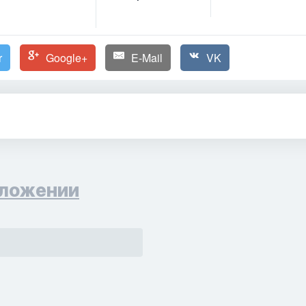
r
Google+
E-Mail
VK
ложении