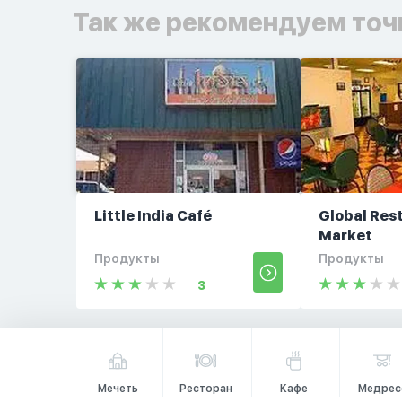
Так же рекомендуем точ
Little India Café
Global Res
Market
Продукты
Продукты
3
Мечеть
Ресторан
Кафе
Медрес