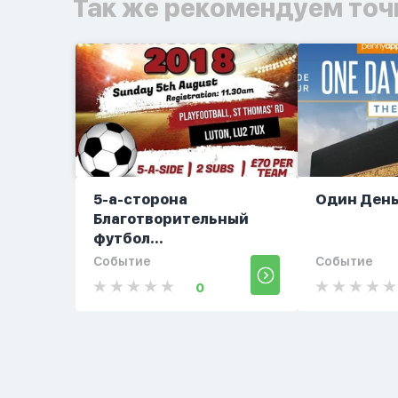
Так же рекомендуем точ
5-а-сторона
Один День
Благотворительный
футбол...
Событие
Событие
0