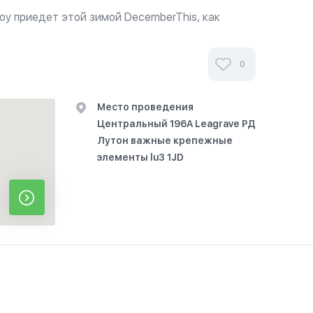
оу приедет этой зимой DecemberThis, как
 мы будем поднимая смех с небольшой помощью
в проповедник Мосс, Набиль Абдул Рашид,
0
Место проведения
Центральный 196A Leagrave РД
Лутон важные крепежные
элементы lu3 1JD