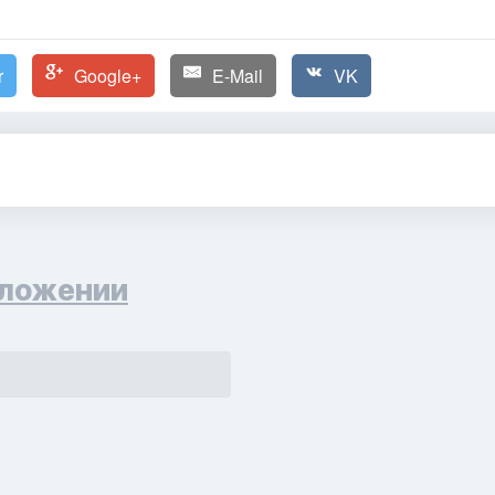
r
Google+
E-Mail
VK
ложении