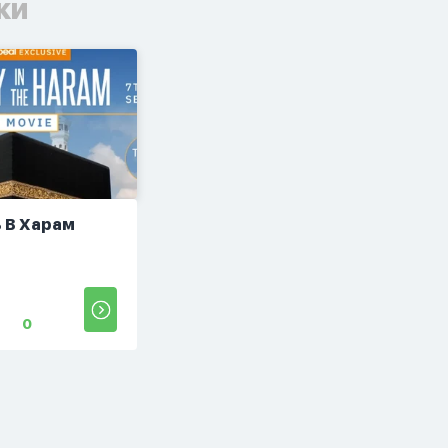
ки
 В Харам
0