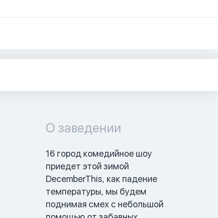
О заведении
16 город комедийное шоу 
приедет этой зимой 
DecemberThis, как падение 
температуры, мы будем 
поднимая смех с небольшой 
помощью от забавных 