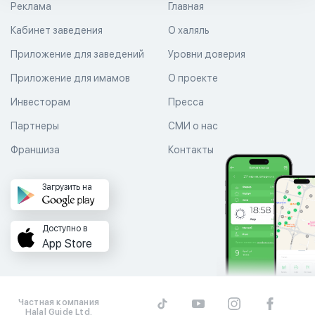
Реклама
Главная
Кабинет заведения
О халяль
Приложение для заведений
Уровни доверия
Приложение для имамов
О проекте
Инвесторам
Пресса
Партнеры
СМИ о нас
Франшиза
Контакты
Загрузить на
Доступно в
App Store
Частная компания
Halal Guide Ltd.