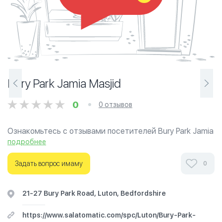
Bury Park Jamia Masjid
0
0 отзывов
Ознакомьтесь с отзывами посетителей Bury Park Jamia
Masjid в г.Лутон на фотографиях и узнайте о часах
подробнее
работы. Ваше духовное путешествие начинается
здесь.
Задать вопрос имаму
0
21-27 Bury Park Road, Luton, Bedfordshire
https://www.salatomatic.com/spc/Luton/Bury-Park-