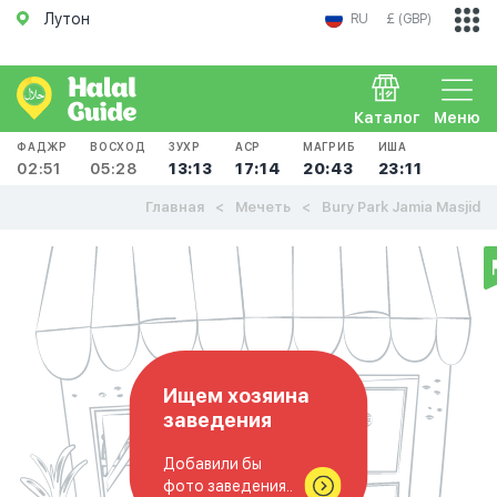
Лутон
RU
£ (GBP)
Каталог
Меню
ФАДЖР
ВОСХОД
ЗУХР
АСР
МАГРИБ
ИША
02:51
05:28
13:13
17:14
20:43
23:11
Главная
Мечеть
Bury Park Jamia Masjid
Ищем хозяина
заведения
Добавили бы
фото заведения..