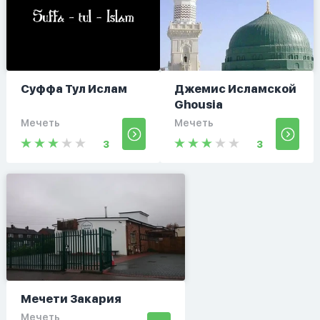
Суффа Тул Ислам
Джемис Исламской
Ghousia
Мечеть
Мечеть
3
3
Мечети Закария
Мечеть