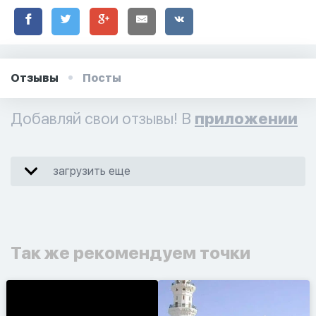
Отзывы
Посты
Добавляй свои отзывы! В
приложении
загрузить еще
Так же рекомендуем точки