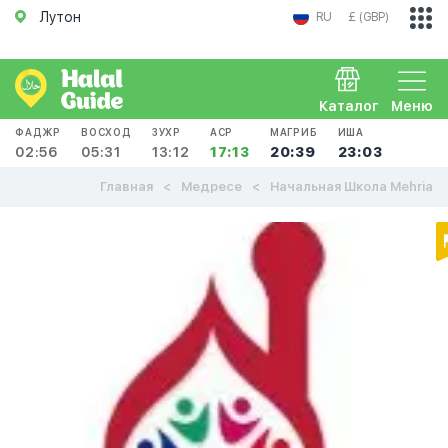
Лутон
RU
£ (GBP)
Каталог
Меню
ФАДЖР
ВОСХОД
ЗУХР
АСР
МАГРИБ
ИША
02:56
05:31
13:12
17:13
20:39
23:03
Главная
Медресе
Начальная Школа Mehria