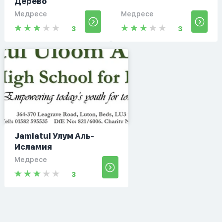
Дерево
Медресе
Медресе
3
3
Jamiatul Улум Аль-
Исламия
Медресе
3