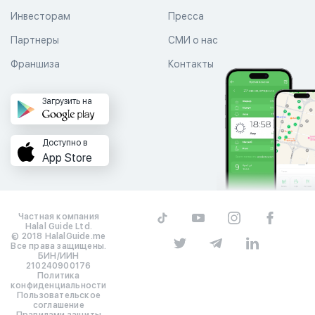
Инвесторам
Пресса
Партнеры
СМИ о нас
Франшиза
Контакты
Загрузить на
Доступно в
App Store
Частная компания
Halal Guide Ltd.
© 2018 HalalGuide.me
Все права защищены.
БИН/ИИН
210240900176
Политика
конфиденциальности
Пользовательское
соглашение
Правилами защиты