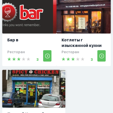
Бар в
Котлеты г
изысканной кухни
Ресторан
Ресторан
3
3