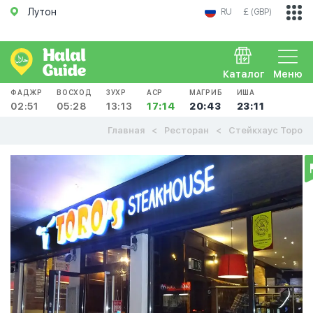
Лутон
RU
£ (GBP)
Каталог
Меню
ФАДЖР
ВОСХОД
ЗУХР
АСР
МАГРИБ
ИША
02:51
05:28
13:13
17:14
20:43
23:11
Главная
Ресторан
Стейкхаус Торо