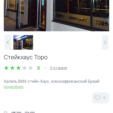
Стейкхаус Торо
3
0 отзывов
Халяль ВМХ стейк-Хаус, южноафриканский Браай
подробнее
0