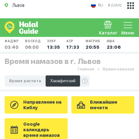
Львов
RU
₴ (UAH)
Каталог
Меню
ФАДЖР
ВОСХОД
ЗУХР
АСР
МАГРИБ
ИША
03:40
06:00
13:35
17:33
20:55
23:06
Время намазов в г. Львов
Главная
Время намазов
Время расчета
Направление на
Ближайшие
Киблу
мечети
Google
календарь
время намазов