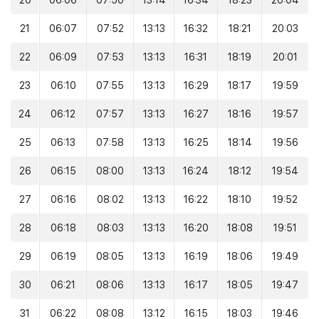
20
06:06
07:50
13:14
16:34
18:23
20:04
21
06:07
07:52
13:13
16:32
18:21
20:03
22
06:09
07:53
13:13
16:31
18:19
20:01
23
06:10
07:55
13:13
16:29
18:17
19:59
24
06:12
07:57
13:13
16:27
18:16
19:57
25
06:13
07:58
13:13
16:25
18:14
19:56
26
06:15
08:00
13:13
16:24
18:12
19:54
27
06:16
08:02
13:13
16:22
18:10
19:52
28
06:18
08:03
13:13
16:20
18:08
19:51
29
06:19
08:05
13:13
16:19
18:06
19:49
30
06:21
08:06
13:13
16:17
18:05
19:47
31
06:22
08:08
13:12
16:15
18:03
19:46