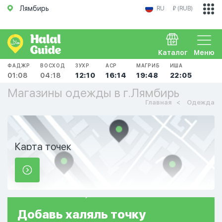
Лямбирь
RU
₽ (RUB)
Каталог
Меню
ФАДЖР
ВОСХОД
ЗУХР
АСР
МАГРИБ
ИША
01:08
04:18
12:10
16:14
19:48
22:05
Магазины одежды в г.Лямбирь
Главная
Одежда
Карта точек
Добавь
халяль
точку