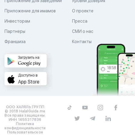
Приложение для заведений
Уровни доверия
Приложение для имамов
О проекте
Инвесторам
Пресса
Партнеры
СМИ о нас
Франшиза
Контакты
Загрузить на
Доступно в
App Store
ООО ХАЛЯЛЬ ГРУПП
© 2018 HalalGuide.me
Все права защищены.
ИНН 1655317836
Политика
конфиденциальности
Пользовательское