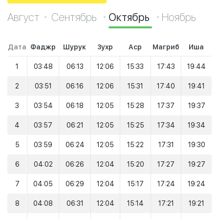
Август
Сентябрь
Октябрь
Ноябрь
Дата
Фаджр
Шурук
Зухр
Аср
Магриб
Иша
1
03:48
06:13
12:06
15:33
17:43
19:44
2
03:51
06:16
12:06
15:31
17:40
19:41
3
03:54
06:18
12:05
15:28
17:37
19:37
4
03:57
06:21
12:05
15:25
17:34
19:34
5
03:59
06:24
12:05
15:22
17:31
19:30
6
04:02
06:26
12:04
15:20
17:27
19:27
7
04:05
06:29
12:04
15:17
17:24
19:24
8
04:08
06:31
12:04
15:14
17:21
19:21