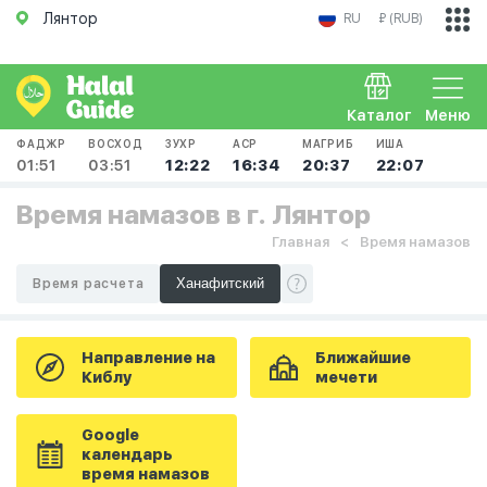
Лянтор
RU
₽ (RUB)
Каталог
Меню
ФАДЖР
ВОСХОД
ЗУХР
АСР
МАГРИБ
ИША
01:51
03:51
12:22
16:34
20:37
22:07
Время намазов в г. Лянтор
Главная
Время намазов
Время расчета
Направление на
Ближайшие
Киблу
мечети
Google
календарь
время намазов