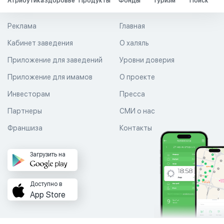
Атрибутика
Здоровье
Продукты
Фонды
Туризм
Поиск
Реклама
Главная
Кабинет заведения
О халяль
Приложение для заведений
Уровни доверия
Приложение для имамов
О проекте
Инвесторам
Пресса
Партнеры
СМИ о нас
Франшиза
Контакты
Загрузить на
Доступно в
App Store