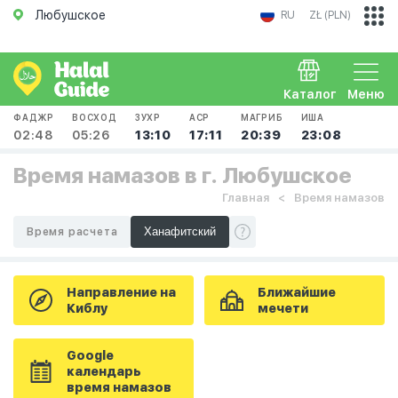
Любушское
RU
ZŁ (PLN)
Каталог
Меню
ФАДЖР
ВОСХОД
ЗУХР
АСР
МАГРИБ
ИША
02:48
05:26
13:10
17:11
20:39
23:08
Время намазов в г. Любушское
Главная
Время намазов
Время расчета
Направление на
Ближайшие
Киблу
мечети
Google
календарь
время намазов