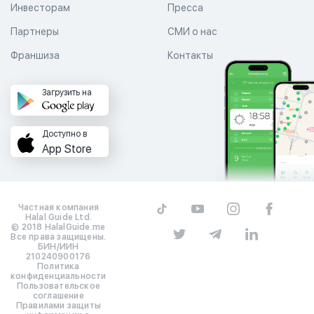
Инвесторам
Пресса
Партнеры
СМИ о нас
Франшиза
Контакты
Загрузить на
Доступно в
App Store
Частная компания
Halal Guide Ltd.
© 2018 HalalGuide.me
Все права защищены.
БИН/ИИН
210240900176
Политика
конфиденциальности
Пользовательское
соглашение
Правилами защиты