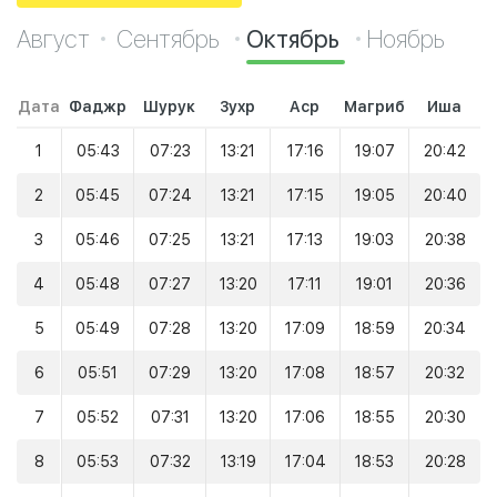
Август
Сентябрь
Октябрь
Ноябрь
Дата
Фаджр
Шурук
Зухр
Аср
Магриб
Иша
1
05:43
07:23
13:21
17:16
19:07
20:42
2
05:45
07:24
13:21
17:15
19:05
20:40
3
05:46
07:25
13:21
17:13
19:03
20:38
4
05:48
07:27
13:20
17:11
19:01
20:36
5
05:49
07:28
13:20
17:09
18:59
20:34
6
05:51
07:29
13:20
17:08
18:57
20:32
7
05:52
07:31
13:20
17:06
18:55
20:30
8
05:53
07:32
13:19
17:04
18:53
20:28