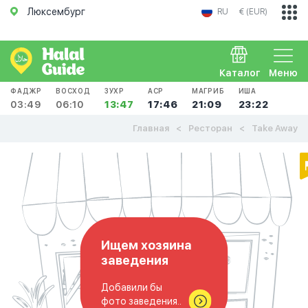
Люксембург
RU
€ (EUR)
Каталог
Меню
ФАДЖР
ВОСХОД
ЗУХР
АСР
МАГРИБ
ИША
03:49
06:10
13:47
17:46
21:09
23:22
Главная
Ресторан
Take Away
Ищем хозяина
заведения
Добавили бы
фото заведения..