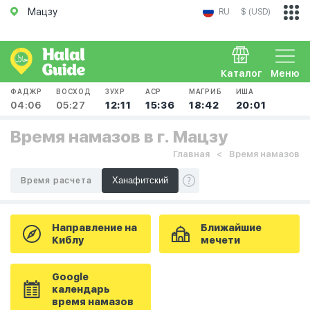
Мацзу
RU
$ (USD)
Каталог
Меню
ФАДЖР
ВОСХОД
ЗУХР
АСР
МАГРИБ
ИША
04:06
05:27
12:11
15:36
18:42
20:01
Время намазов в г. Мацзу
Главная
Время намазов
Время расчета
Направление на
Ближайшие
Киблу
мечети
Google
календарь
время намазов