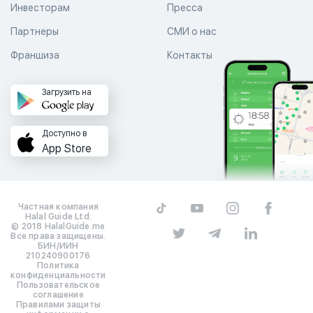
Инвесторам
Пресса
Партнеры
СМИ о нас
Франшиза
Контакты
Загрузить на
Доступно в
App Store
Частная компания
Halal Guide Ltd.
© 2018 HalalGuide.me
Все права защищены.
БИН/ИИН
210240900176
Политика
конфиденциальности
Пользовательское
соглашение
Правилами защиты