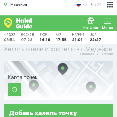
Мадейра
RU
€ (EUR)
Каталог
Меню
ФАДЖР
ВОСХОД
ЗУХР
АСР
МАГРИБ
ИША
05:54
07:23
14:19
17:55
21:01
22:27
Халяль отели и хостелы в г.Мадейра
Главная
Отели
Карта точек
Добавь
халяль
точку