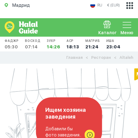
Мадрид
RU
€ (EUR)
Каталог
Меню
ФАДЖР
ВОСХОД
ЗУХР
АСР
МАГРИБ
ИША
05:30
07:14
14:26
18:13
21:24
23:04
Главная
Ресторан
Altaleh
Ищем хозяина
заведения
Добавили бы
фото заведения..