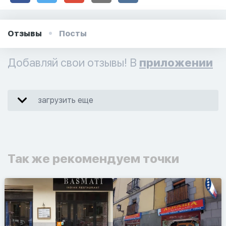
Отзывы
Посты
Добавляй свои отзывы! В
приложении
загрузить еще
Так же рекомендуем точки