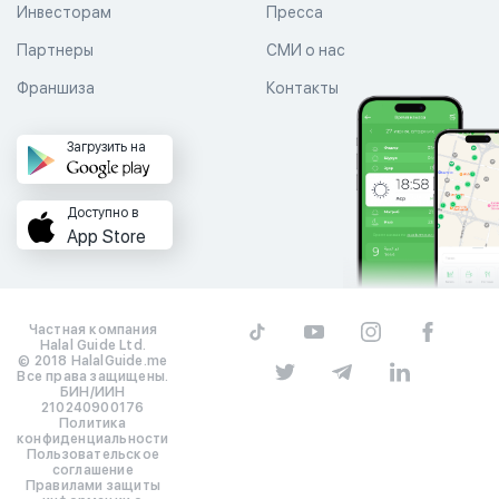
Инвесторам
Пресса
Партнеры
СМИ о нас
Франшиза
Контакты
Загрузить на
Доступно в
App Store
Частная компания
Halal Guide Ltd.
© 2018 HalalGuide.me
Все права защищены.
БИН/ИИН
210240900176
Политика
конфиденциальности
Пользовательское
соглашение
Правилами защиты