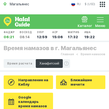
Магальянес
RU
$ (USD)
Каталог
Меню
ФАДЖР
ВОСХОД
ЗУХР
АСР
МАГРИБ
ИША
06:21
08:14
12:59
15:06
17:32
19:22
Время намазов в г. Магальянес
Главная
Время намазов
Время расчета
Направление на
Ближайшие
Киблу
мечети
Google
календарь
время намазов