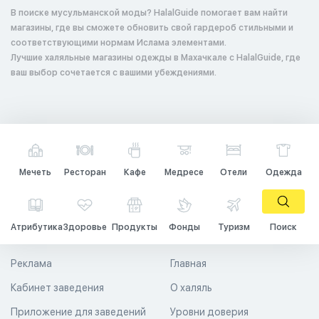
В поиске мусульманской моды? HalalGuide помогает вам найти
магазины, где вы сможете обновить свой гардероб стильными и
соответствующими нормам Ислама элементами.
Лучшие халяльные магазины одежды в Махачкале с HalalGuide, где
ваш выбор сочетается с вашими убеждениями.
Мечеть
Ресторан
Кафе
Медресе
Отели
Одежда
Атрибутика
Здоровье
Продукты
Фонды
Туризм
Поиск
Реклама
Главная
Кабинет заведения
О халяль
Приложение для заведений
Уровни доверия