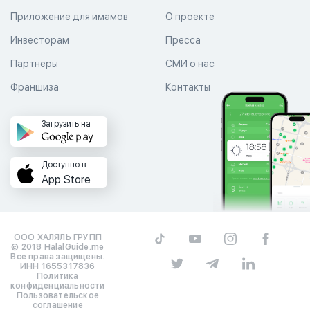
Приложение для имамов
О проекте
Инвесторам
Пресса
Партнеры
СМИ о нас
Франшиза
Контакты
Загрузить на
Доступно в
App Store
ООО ХАЛЯЛЬ ГРУПП
© 2018 HalalGuide.me
Все права защищены.
ИНН 1655317836
Политика
конфиденциальности
Пользовательское
соглашение