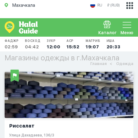
Махачкала
RU
₽ (RUB)
Каталог
Меню
ФАДЖР
ВОСХОД
ЗУХР
АСР
МАГРИБ
ИША
02:59
04:42
12:00
15:52
19:07
20:33
Магазины одежды в г.Махачкала
Главная
Одежда
Риссалат
​Улица Дахадаева, 136/3