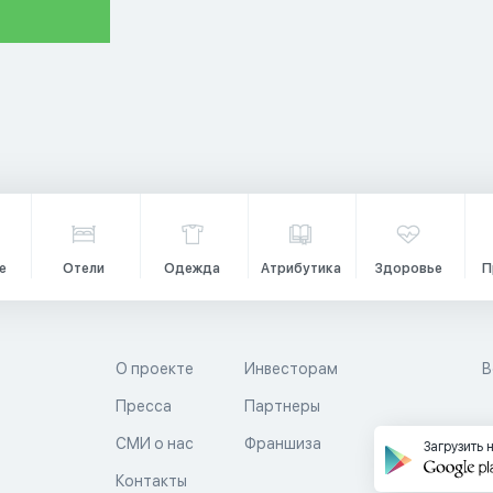
е
Отели
Одежда
Атрибутика
Здоровье
П
О проекте
Инвесторам
В
Пресса
Партнеры
й
СМИ о нас
Франшиза
Загрузить 
Контакты