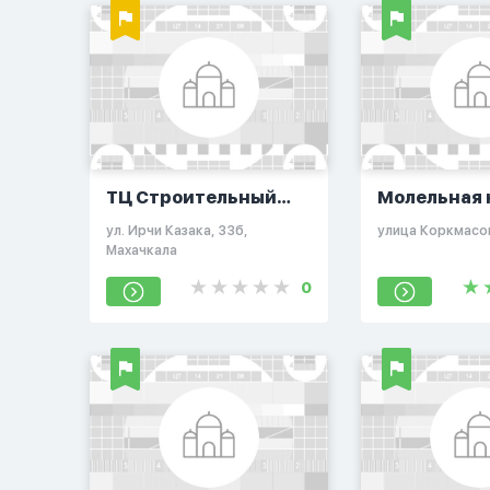
ТЦ Строительный
Молельная 
Двор
на Коркмас
ул. Ирчи Казака, 33б,
улица Коркмасов
Махачкала
0