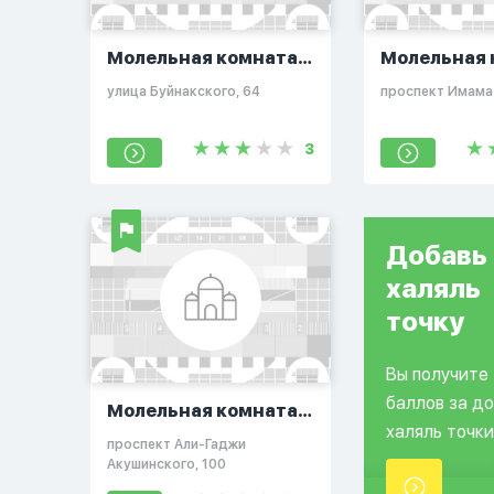
Молельная комната
Молельная 
на Буйнакского
на Шамиля
улица Буйнакского, 64
проспект Имама
3
Добавь
халяль
точку
Вы получите
баллов за д
Молельная комната
халяль точки
на Акушинского
проспект Али-Гаджи
Акушинского, 100