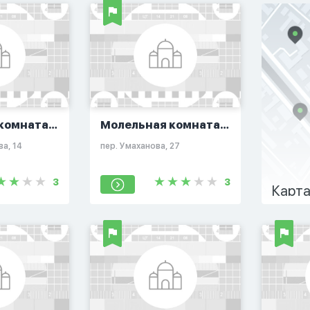
комната
Молельная комната
ова
на Умаханова
а, 14
пер. Умаханова, 27
3
3
Карта