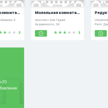
комната
Молельная комната
Редук
Махачкала
 Шамиля, 4
проспект Али-Гаджи
Unnamed 
Акушинского, 34
Респ. Да
367018
3
3
 +20
обавление
.