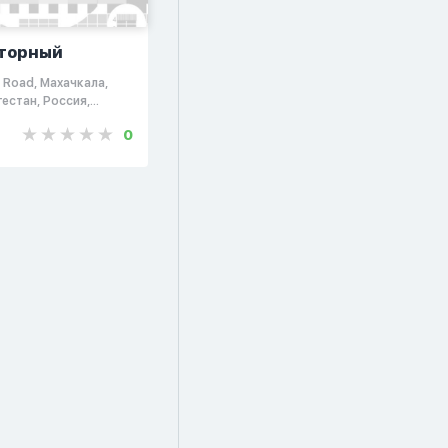
торный
Road, Махачкала,
гестан, Россия,
0