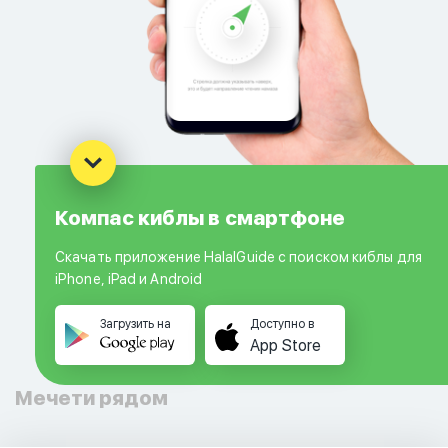
Компас киблы в смартфоне
Скачать приложение HalalGuide с поиском киблы для
iPhone, iPad и Android
Загрузить на
Доступно в
App Store
Мечети рядом