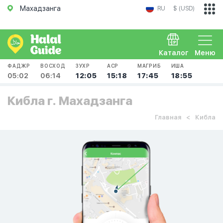
Махадзанга
RU
$ (USD)
Каталог
Меню
ФАДЖР
ВОСХОД
ЗУХР
АСР
МАГРИБ
ИША
05:02
06:14
12:05
15:18
17:45
18:55
Кибла г. Махадзанга
Главная
Кибла