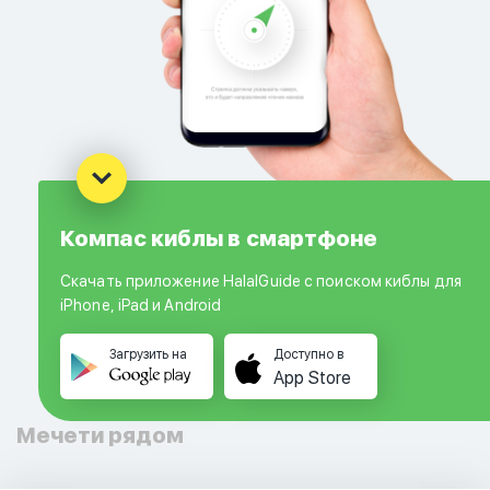
Компас киблы в смартфоне
Скачать приложение HalalGuide с поиском киблы для
iPhone, iPad и Android
Загрузить на
Доступно в
App Store
Мечети рядом