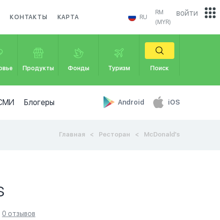
войти
RM
И
КОНТАКТЫ
КАРТА
RU
(MYR)
овье
Продукты
Фонды
Туризм
Поиск
СМИ
Блогеры
Android
iOS
Главная
Ресторан
McDonald's
s
0 отзывов