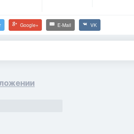
r
Google+
E-Mail
VK
ложении