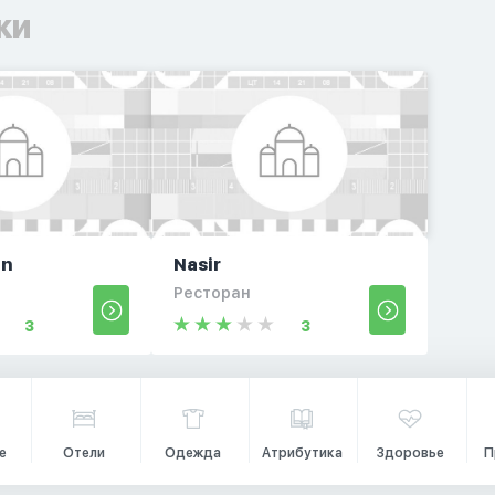
ки
an
Nasir
Ресторан
3
3
е
Отели
Одежда
Атрибутика
Здоровье
П