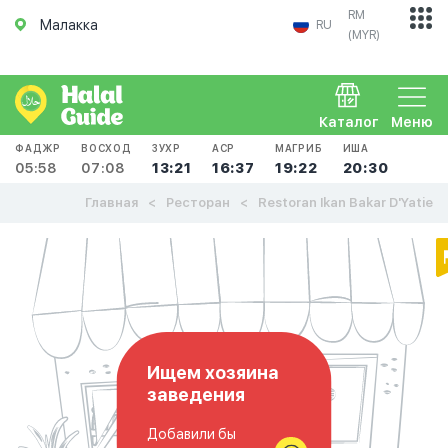
RM
Малакка
RU
(MYR)
Каталог
Меню
ФАДЖР
ВОСХОД
ЗУХР
АСР
МАГРИБ
ИША
05:58
07:08
13:21
16:37
19:22
20:30
Главная
Ресторан
Restoran Ikan Bakar D'Yatie
Ищем хозяина
заведения
Добавили бы