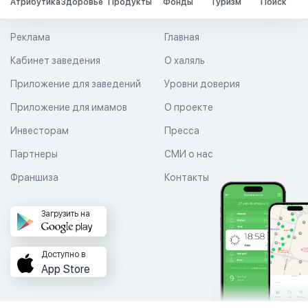
Атрибутика
Здоровье
Продукты
Фонды
Туризм
Поиск
Реклама
Главная
Кабинет заведения
О халяль
Приложение для заведений
Уровни доверия
Приложение для имамов
О проекте
Инвесторам
Пресса
Партнеры
СМИ о нас
Франшиза
Контакты
Загрузить на
Доступно в
App Store