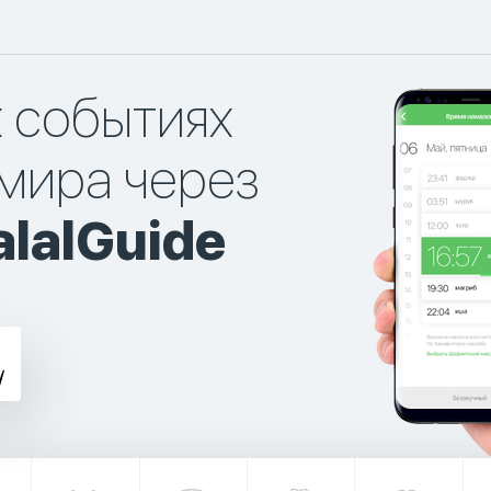
х событиях
мира через
lalGuide