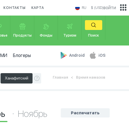
войти
КОНТАКТЫ
КАРТА
RU
$ (USD)
овье
Продукты
Фонды
Туризм
Поиск
СМИ
Блогеры
Android
iOS
Главная
Время намазов
рь
Ноябрь
Распечатать