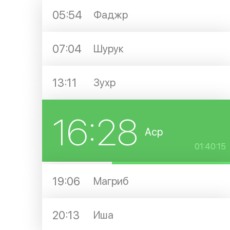
05:54
Фаджр
07:04
Шурук
13:11
Зухр
16:28
Аср
01:40:14
19:06
Магриб
20:13
Иша