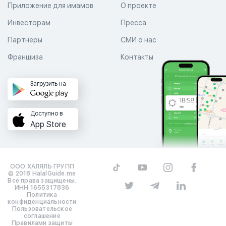
Приложение для имамов
О проекте
Инвесторам
Пресса
Партнеры
СМИ о нас
Франшиза
Контакты
Загрузить на
Доступно в
App Store
ООО ХАЛЯЛЬ ГРУПП
© 2018 HalalGuide.me
Все права защищены.
ИНН 1655317836
Политика
конфиденциальности
Пользовательское
соглашение
Правилами защиты