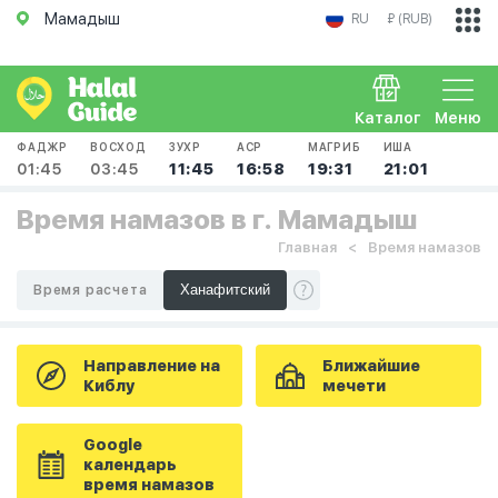
Мамадыш
RU
₽ (RUB)
Каталог
Меню
ФАДЖР
ВОСХОД
ЗУХР
АСР
МАГРИБ
ИША
01:45
03:45
11:45
16:58
19:31
21:01
Время намазов в г. Мамадыш
Главная
Время намазов
Время расчета
Направление на
Ближайшие
Киблу
мечети
Google
календарь
время намазов