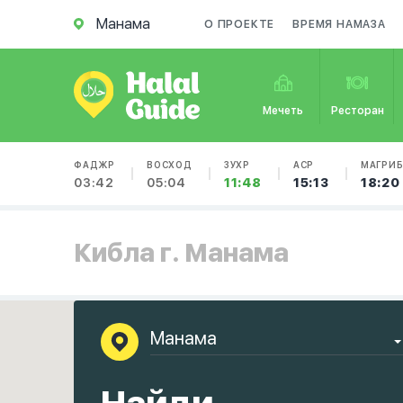
Манама
О ПРОЕКТЕ
ВРЕМЯ НАМАЗА
Мечеть
Ресторан
ФАДЖР
ВОСХОД
ЗУХР
АСР
МАГРИ
03:42
05:04
11:48
15:13
18:20
Кибла г. Манама