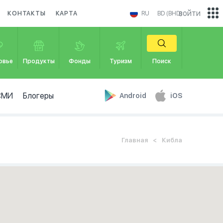
войти
КОНТАКТЫ
КАРТА
RU
BD (BHD)
овье
Продукты
Фонды
Туризм
Поиск
СМИ
Блогеры
Android
iOS
Главная
Кибла