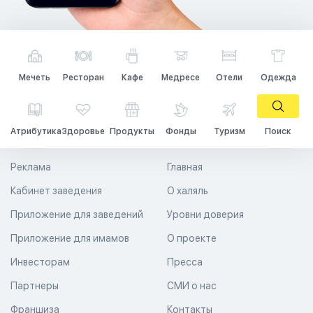
Мечеть
Ресторан
Кафе
Медресе
Отели
Одежда
Атрибутика
Здоровье
Продукты
Фонды
Туризм
Поиск
Реклама
Главная
Кабинет заведения
О халяль
Приложение для заведений
Уровни доверия
Приложение для имамов
О проекте
Инвесторам
Пресса
Партнеры
СМИ о нас
Франшиза
Контакты