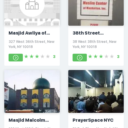
Masjid Awliya of
38th Street
Allah
Mosque
327 West 36th Street, New
38 West 38th Street, New
York, NY 10018
York, NY 10018
3
3
Masjid Malcolm
PrayerSpace NYC
Shabazz