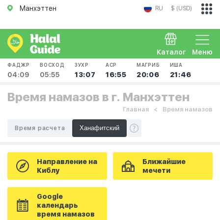
Манхэттен
RU
$ (USD)
Каталог
Меню
ФАДЖР
ВОСХОД
ЗУХР
АСР
МАГРИБ
ИША
04:09
05:55
13:07
16:55
20:06
21:46
Время намазов в г. Манхэттен
Главная
Время намазов
Время расчета
Направление на
Ближайшие
Киблу
мечети
Google
календарь
время намазов