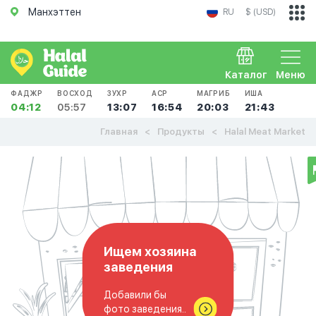
Манхэттен
RU
$ (USD)
Каталог
Меню
ФАДЖР
ВОСХОД
ЗУХР
АСР
МАГРИБ
ИША
04:12
05:57
13:07
16:54
20:03
21:43
Главная
Продукты
Halal Meat Market
Ищем хозяина
заведения
Добавили бы
фото заведения..