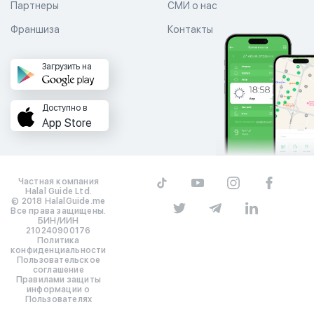
Партнеры
СМИ о нас
Франшиза
Контакты
Загрузить на
Доступно в
App Store
Частная компания
Halal Guide Ltd.
© 2018 HalalGuide.me
Все права защищены.
БИН/ИИН
210240900176
Политика
конфиденциальности
Пользовательское
соглашение
Правилами защиты
информации о
Пользователях