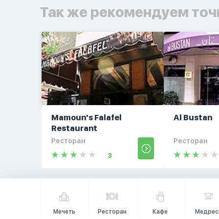
Так же рекомендуем точ
Mamoun's Falafel
Al Bustan
Restaurant
Ресторан
Ресторан
3
Мечеть
Ресторан
Кафе
Медрес