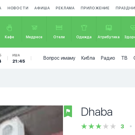
А
НОВОСТИ
АФИША
РЕКЛАМА
ПРИЛОЖЕНИЕ
ПРАЗДН
Кафе
Медресе
Отели
Одежда
Атрибутика
Здор
Б
ИША
Вопрос имаму
Кибла
Радио
ТВ
4
21:45
Dhaba
3