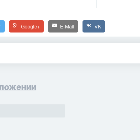
r
Google+
E-Mail
VK
ложении