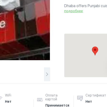
Dhaba offers Punjabi cui
in and enjoy variety of 
подробнее
We also have dishes for 
WiFi
Оплата
Сертификат
картой
Нет
Нет
Принимается