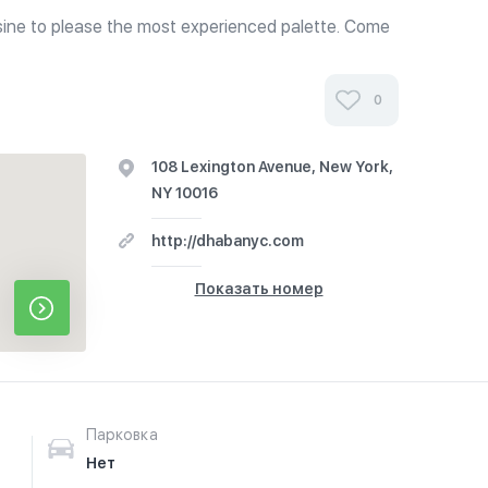
sine to please the most experienced palette. Come
dishes from Kabobs to Chaats, Tandoor to Vegetarian.
those who are Vegan.
0
108 Lexington Avenue, New York,
NY 10016
http://dhabanyc.com
Показать номер
Парковка
Нет