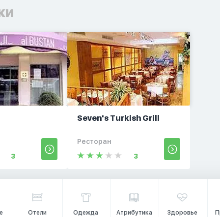
ки
Seven's Turkish Grill
Ресторан
3
3
е
Отели
Одежда
Атрибутика
Здоровье
П