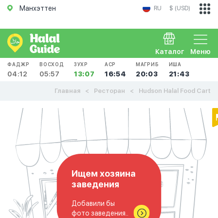
Манхэттен
RU
$ (USD)
Каталог
Меню
ФАДЖР
ВОСХОД
ЗУХР
АСР
МАГРИБ
ИША
04:12
05:57
13:07
16:54
20:03
21:43
Главная
Ресторан
Hudson Halal Food Cart
Ищем хозяина
заведения
Добавили бы
фото заведения..