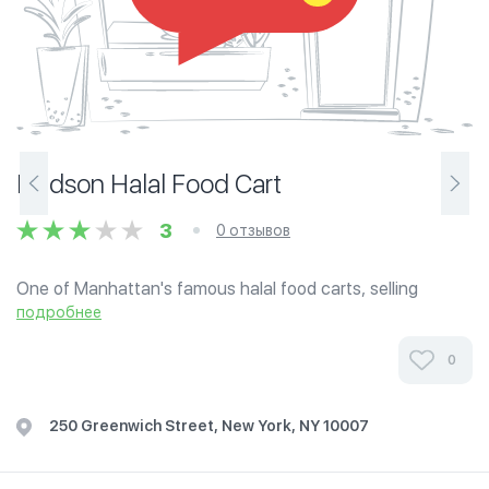
Hudson Halal Food Cart
3
0 отзывов
One of Manhattan's famous halal food carts, selling
coffee, donuts, bagels, cheese, turkey bacon, lamb gyro,
подробнее
chicken w/rice, hot dogs and more. Located between
Barclay Street & Vesey Street on...
0
250 Greenwich Street, New York, NY 10007