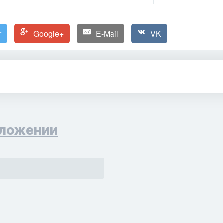
r
Google+
E-Mail
VK
ложении