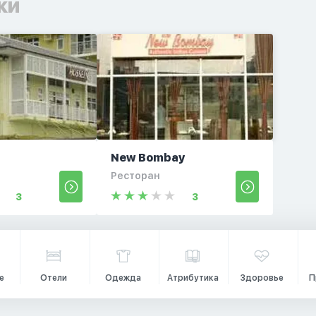
ки
New Bombay
Ресторан
3
3
е
Отели
Одежда
Атрибутика
Здоровье
П