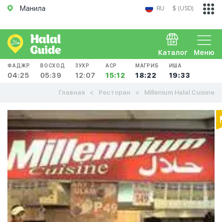
Манила
RU
$ (USD)
Каталог
Меню
ФАДЖР
ВОСХОД
ЗУХР
АСР
МАГРИБ
ИША
04:25
05:39
12:07
15:12
18:22
19:33
Главная
Ресторан
Millenium Halal Cuisine