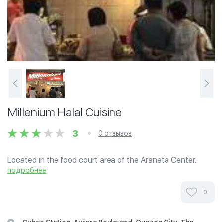
Millenium Halal Cuisine
3
0 отзывов
Located in the food court area of the Araneta Center.
Many branches in metro Manila.
подробнее
0