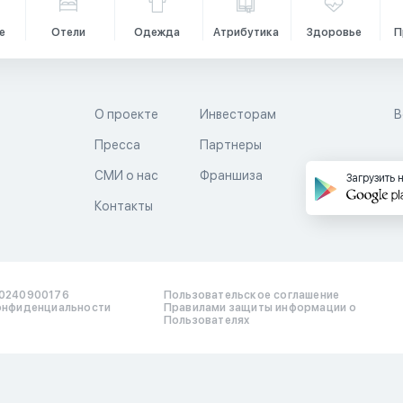
е
Отели
Одежда
Атрибутика
Здоровье
П
О проекте
Инвесторам
В
Пресса
Партнеры
й
СМИ о нас
Франшиза
Загрузить 
Контакты
0240900176
Пользовательское соглашение
онфиденциальности
Правилами защиты информации о
Пользователях