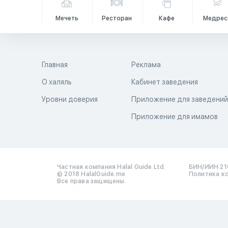
Мечеть
Ресторан
Кафе
Медрес
Главная
Реклама
О халяль
Кабинет заведения
Уровни доверия
Приложение для заведени
Приложение для имамов
Частная компания Halal Guide Ltd.
БИН/ИИН 21
© 2018 HalalGuide.me
Политика к
Все права защищены.