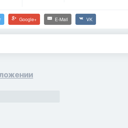
r
Google+
E-Mail
VK
ложении