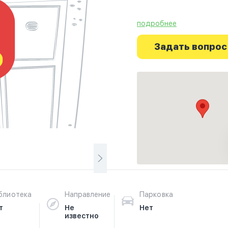
подробнее
Ознакомьтесь с отзывам
г.Манкейто на фотограф
Задать вопрос
путешествие начинаетс
блиотека
Направление
Парковка
т
Не
Нет
известно