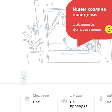
Ищем хозяина
заведения
Добавили бы
фото заведения..
Медресе
Джума
Би
Нет
Не
Не
проводят