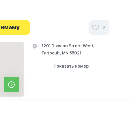
и посетителей Abubakar Islamic Center в
иях и узнайте о часах работы. Ваше духовное
 имаму
0
я здесь.
1201 Division Street West,
Faribault, MN 55021
Показать номер