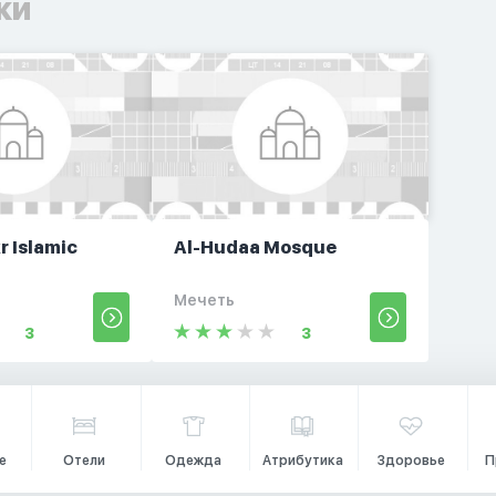
ки
r Islamic
Al-Hudaa Mosque
Мечеть
3
3
е
Отели
Одежда
Атрибутика
Здоровье
П