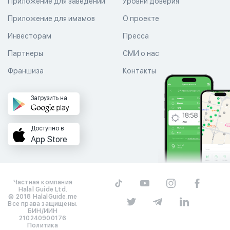
Приложение для заведений
Уровни доверия
Приложение для имамов
О проекте
Инвесторам
Пресса
Партнеры
СМИ о нас
Франшиза
Контакты
Загрузить на
Доступно в
App Store
Частная компания
Halal Guide Ltd.
© 2018 HalalGuide.me
Все права защищены.
БИН/ИИН
210240900176
Политика