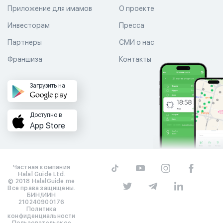
Приложение для имамов
О проекте
Инвесторам
Пресса
Партнеры
СМИ о нас
Франшиза
Контакты
Загрузить на
Доступно в
App Store
Частная компания
Halal Guide Ltd.
© 2018 HalalGuide.me
Все права защищены.
БИН/ИИН
210240900176
Политика
конфиденциальности