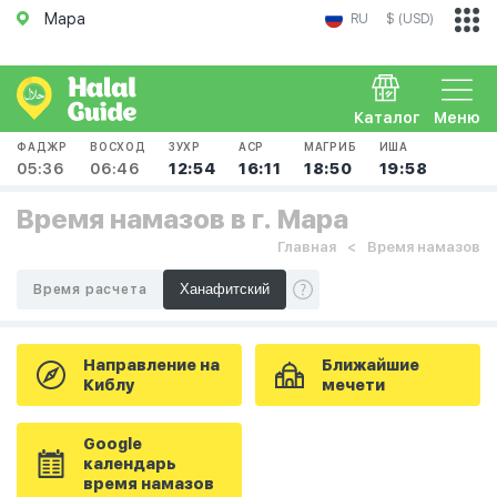
Мара
RU
$ (USD)
Каталог
Меню
ФАДЖР
ВОСХОД
ЗУХР
АСР
МАГРИБ
ИША
05:36
06:46
12:54
16:11
18:50
19:58
Время намазов в г. Мара
Главная
Время намазов
Время расчета
Направление на
Ближайшие
Киблу
мечети
Google
календарь
время намазов