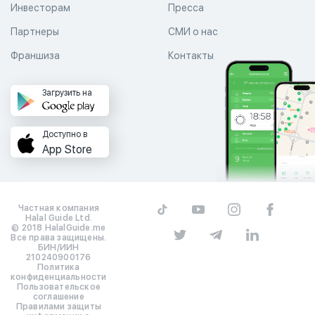
Инвесторам
Пресса
Партнеры
СМИ о нас
Франшиза
Контакты
Загрузить на
Доступно в
App Store
Частная компания
Halal Guide Ltd.
© 2018 HalalGuide.me
Все права защищены.
БИН/ИИН
210240900176
Политика
конфиденциальности
Пользовательское
соглашение
Правилами защиты