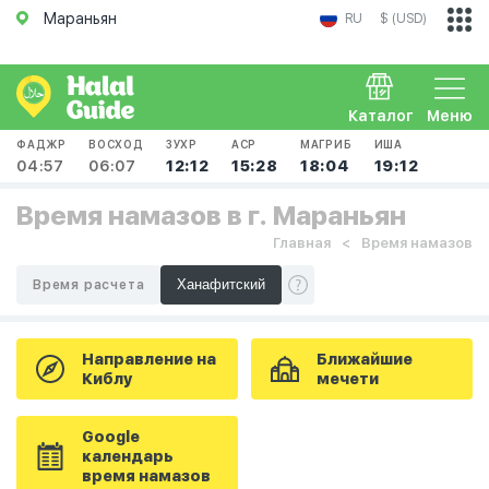
Мараньян
RU
$ (USD)
Каталог
Меню
ФАДЖР
ВОСХОД
ЗУХР
АСР
МАГРИБ
ИША
04:57
06:07
12:12
15:28
18:04
19:12
Время намазов в г. Мараньян
Главная
Время намазов
Время расчета
Направление на
Ближайшие
Киблу
мечети
Google
календарь
время намазов