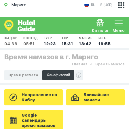
Мариго
RU
$ (USD)
Каталог
Меню
ФАДЖР
ВОСХОД
ЗУХР
АСР
МАГРИБ
ИША
04:36
05:51
12:23
15:31
18:42
19:55
Время намазов в г. Мариго
Главная
Время намазов
Время расчета
Направление на
Ближайшие
Киблу
мечети
Google
календарь
время намазов