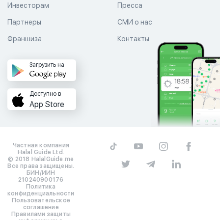
Инвесторам
Пресса
Партнеры
СМИ о нас
Франшиза
Контакты
Загрузить на
Доступно в
App Store
Частная компания
Halal Guide Ltd.
© 2018 HalalGuide.me
Все права защищены.
БИН/ИИН
210240900176
Политика
конфиденциальности
Пользовательское
соглашение
Правилами защиты