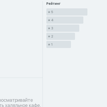
Рейтинг
5
4
3
2
1
росматривайте
ть халяльное кафе,