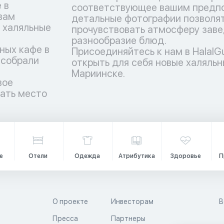
 в
соответствующее вашим предпо
вам
детальные фотографии позволят
 халяльные
прочувствовать атмосферу заве
разнообразие блюд.
ных кафе в
Присоединяйтесь к нам в HalalG
 собрали
открыть для себя новые халяльн
Мариинске.
вое
рать место
е
Отели
Одежда
Атрибутика
Здоровье
П
О проекте
Инвесторам
В
Пресса
Партнеры