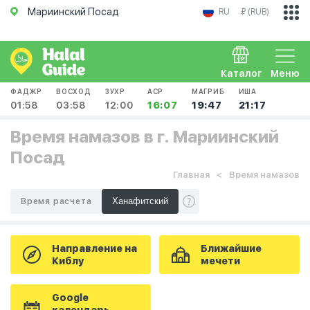
Мариинский Посад
RU
₽ (RUB)
Каталог
Меню
ФАДЖР
ВОСХОД
ЗУХР
АСР
МАГРИБ
ИША
01:58
03:58
12:00
16:07
19:47
21:17
Время намазов в г. Мариинский
Посад
Главная
Время намазов
Время расчета
Направление на
Ближайшие
Киблу
мечети
Google