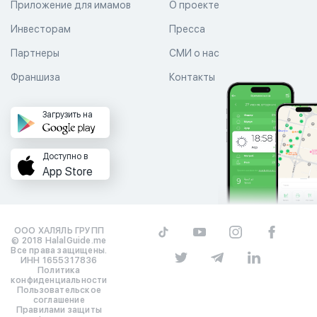
Приложение для имамов
О проекте
Инвесторам
Пресса
Партнеры
СМИ о нас
Франшиза
Контакты
Загрузить на
Доступно в
App Store
ООО ХАЛЯЛЬ ГРУПП
© 2018 HalalGuide.me
Все права защищены.
ИНН 1655317836
Политика
конфиденциальности
Пользовательское
соглашение
Правилами защиты