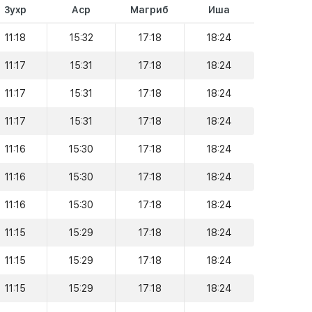
Зухр
Аср
Магриб
Иша
11:18
15:32
17:18
18:24
11:17
15:31
17:18
18:24
11:17
15:31
17:18
18:24
11:17
15:31
17:18
18:24
11:16
15:30
17:18
18:24
11:16
15:30
17:18
18:24
11:16
15:30
17:18
18:24
11:15
15:29
17:18
18:24
11:15
15:29
17:18
18:24
11:15
15:29
17:18
18:24