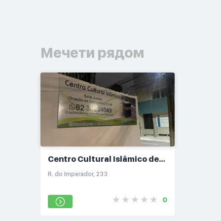
Мечети рядом
Centro Cultural Islâmico de
Maceió
R. do Imperador, 233
0