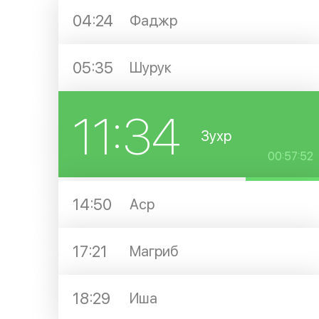
04:24
Фаджр
05:35
Шурук
11:34
Зухр
00:57:51
14:50
Аср
17:21
Магриб
18:29
Иша