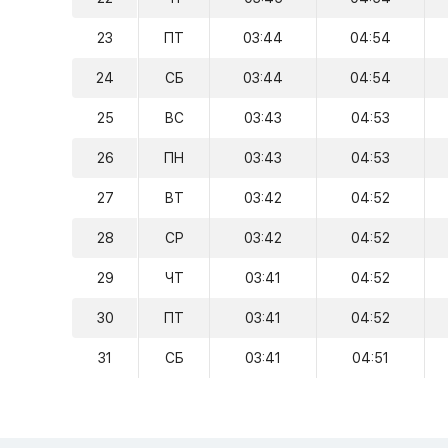
23
ПТ
03:44
04:54
24
СБ
03:44
04:54
25
ВС
03:43
04:53
26
ПН
03:43
04:53
27
ВТ
03:42
04:52
28
СР
03:42
04:52
29
ЧТ
03:41
04:52
30
ПТ
03:41
04:52
31
СБ
03:41
04:51