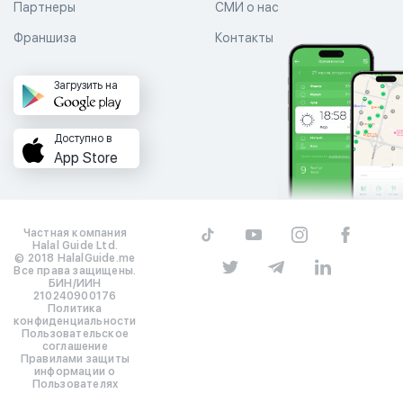
Партнеры
СМИ о нас
Франшиза
Контакты
Загрузить на
Доступно в
App Store
Частная компания
Halal Guide Ltd.
© 2018 HalalGuide.me
Все права защищены.
БИН/ИИН
210240900176
Политика
конфиденциальности
Пользовательское
соглашение
Правилами защиты
информации о
Пользователях