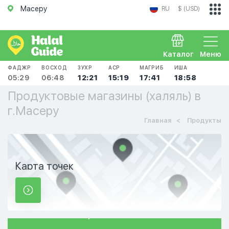
Масеру
RU
$ (USD)
Каталог
Меню
ФАДЖР
ВОСХОД
ЗУХР
АСР
МАГРИБ
ИША
05:29
06:48
12:21
15:19
17:41
18:58
Продуктовые магазины (халяль) в
г.Масеру
Главная
Продукты
Карта точек