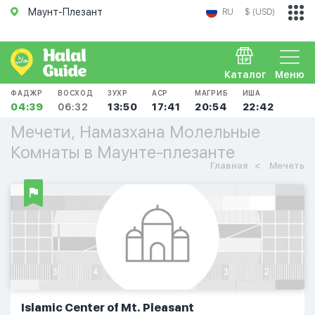
Маунт-Плезант
RU
$ (USD)
Каталог
Меню
ФАДЖР
ВОСХОД
ЗУХР
АСР
МАГРИБ
ИША
04:39
06:32
13:50
17:41
20:54
22:42
Мечети, Намазхана Молельные
Комнаты в Маунте-плезанте
Главная
Мечеть
Islamic Center of Mt. Pleasant