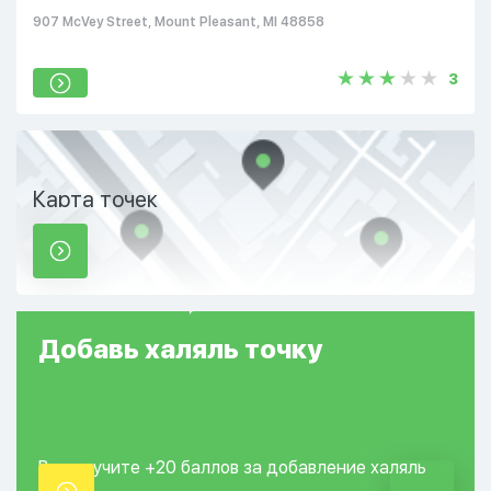
907 McVey Street, Mount Pleasant, MI 48858
3
Карта точек
Добавь
халяль
точку
Вы получите +20
баллов за добавление
халяль