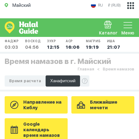
Майский
RU
₽ (RUB)
Каталог
Меню
ФАДЖР
ВОСХОД
ЗУХР
АСР
МАГРИБ
ИША
03:03
04:56
12:15
16:06
19:19
21:07
Время намазов в г. Майский
Главная
Время намазов
Время расчета
Направление на
Ближайшие
Киблу
мечети
Google
календарь
время намазов