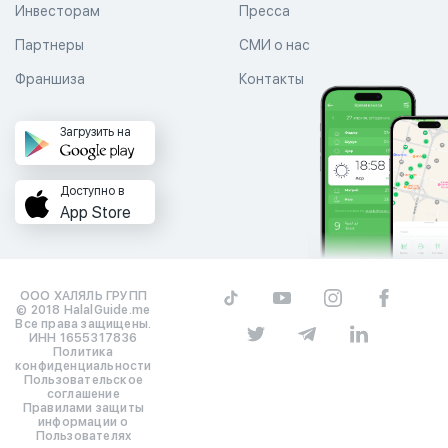
Инвесторам
Пресса
Партнеры
СМИ о нас
Франшиза
Контакты
Загрузить на
Доступно в
App Store
ООО ХАЛЯЛЬ ГРУПП
© 2018 HalalGuide.me
Все права защищены.
ИНН 1655317836
Политика
конфиденциальности
Пользовательское
соглашение
Правилами защиты
информации о
Пользователях