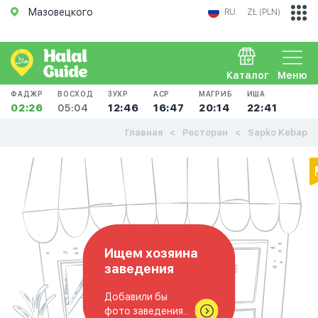
Мазовецкого
RU
ZŁ (PLN)
Каталог
Меню
ФАДЖР
ВОСХОД
ЗУХР
АСР
МАГРИБ
ИША
02:26
05:04
12:46
16:47
20:14
22:41
Главная
Ресторан
Sapko Kebap
Ищем хозяина
заведения
Добавили бы
фото заведения..