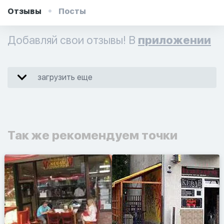
Отзывы
Посты
Добавляй свои отзывы! В
приложении
загрузить еще
Так же рекомендуем точки