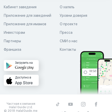
Кабинет заведения
О халяль
Приложение для заведений
Уровни доверия
Приложение для имамов
О проекте
Инвесторам
Пресса
Партнеры
СМИ о нас
Франшиза
Контакты
Загрузить на
Доступно в
App Store
Частная компания
Halal Guide Ltd.
© 2018 HalalGuide.me